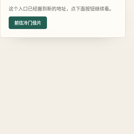
这个入口已经搬到新的地址，点下面按钮继续看。
前往冷门佳片