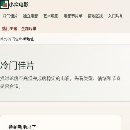
小众电影
冷门佳片
独立电影
艺术电影
电影节片单
按地区找
入门片单
热门主题
全部片单
首页
冷门佳片
新地址
冷门佳片
找讨论度不高但完成度稳定的电影，先看类型、情绪和节奏
是否合适。
换到新地址了