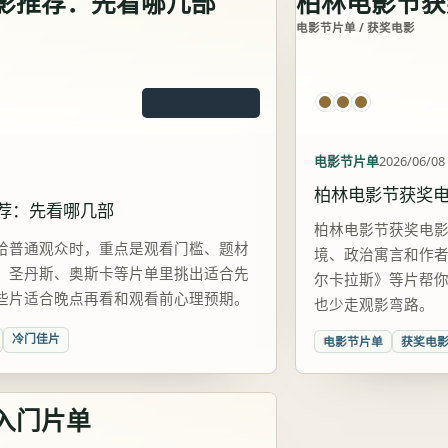
影推荐：先看哪几部
柏林电影节获
电影节片单 / 获奖电影
电影节片单
2026/06/08
柏林电影节获奖
荐：先看哪几部
柏林电影节获奖电
给普通观众时，重点是观看门槛、题材
境、政治寓言和作
、圣丹斯、奥斯卡等片单里挑出适合先
尔卡拉斯》等片帮
些片适合晚点再看和观看前心理预期。
也少走观影弯路。
冷门佳片
电影节片单
获奖电
入门片单