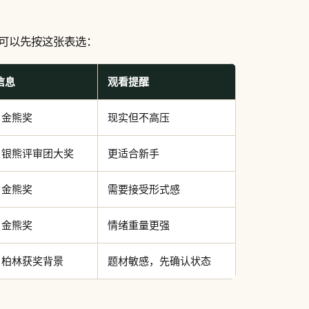
可以先按这张表选：
信息
观看提醒
2 金熊奖
现实但不高压
3 银熊评审团大奖
更适合新手
5 金熊奖
需要接受形式感
0 金熊奖
情绪重量更强
0 柏林获奖背景
题材敏感，先确认状态