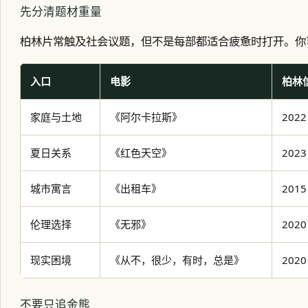
先分清题材重量
柏林片常触及社会议题，但不是每部都适合疲惫时打开。你
入口
电影
柏林
家庭与土地
《阿尔卡拉斯》
202
夏日关系
《红色天空》
202
城市寓言
《出租车》
201
伦理选择
《无邪》
202
现实困境
《从不，很少，有时，总是》
202
不要只追金熊