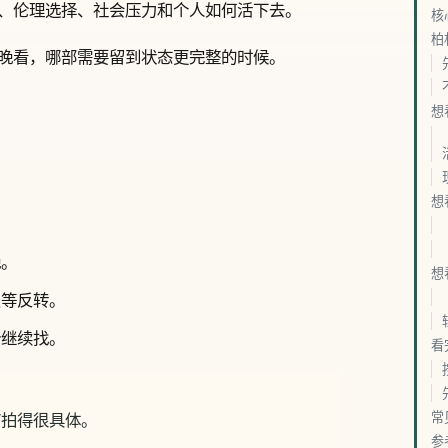
、伦理选择、社会压力和个人如何活下去。
核
柏
晚看，哪部需要留到状态更完整的时候。
想
想
晚。
想
只等反转。
份继续找。
看
”拍得很具体。
常
参