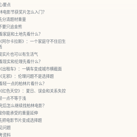
心要点
林电影节获奖片怎么入门？
先分清题材重量
不要只追金熊
看家庭和土地先看什么？
《阿尔卡拉斯》：一个家庭守不住旧生
活
现实片也可以有生活气
看现实和伦理先看什么？
《出租车》：一辆车变成城市横截面
《无邪》：伦理问题不是选择题
看轻一点的柏林片看什么？
《红色天空》：夏日、误会和关系失控
轻一点不等于浅
完后怎么继续找柏林电影？
按你能承受的重量延伸
先把电影节片变成选择题
见问题
考资料