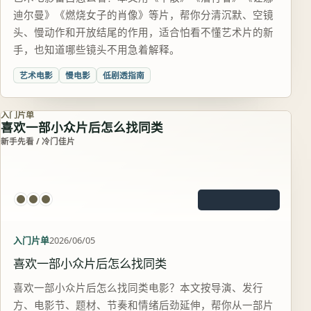
迪尔曼》《燃烧女子的肖像》等片，帮你分清沉默、空镜
头、慢动作和开放结尾的作用，适合怕看不懂艺术片的新
手，也知道哪些镜头不用急着解释。
艺术电影
慢电影
低剧透指南
入门片单
喜欢一部小众片后怎么找同类
新手先看 / 冷门佳片
入门片单
2026/06/05
喜欢一部小众片后怎么找同类
喜欢一部小众片后怎么找同类电影？本文按导演、发行
方、电影节、题材、节奏和情绪后劲延伸，帮你从一部片