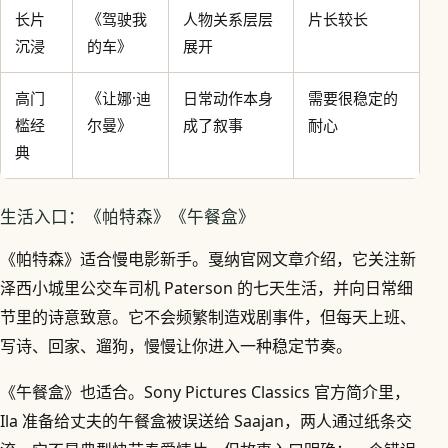
长片
《驾驶我
人物关系层层
片长较长
沉浸
的车》
展开
高门
《让娜·迪
日常动作本身
需要很稳定的
槛经
尔曼》
成了叙事
耐心
典
生活入口：《帕特森》《午餐盒》
《帕特森》适合慢电影新手。戛纳官网文章介绍，它关注新
泽西小城里公交车司机 Paterson 的七天生活，并向日常细
节里的诗意致意。它不会频繁制造戏剧事件，但每天上班、
写诗、回家、遛狗，慢慢让你进入一种稳定节奏。
《午餐盒》也适合。Sony Pictures Classics 官方简介里，
Ila 准备给丈夫的午餐盒被误送给 Saajan，两人通过纸条交