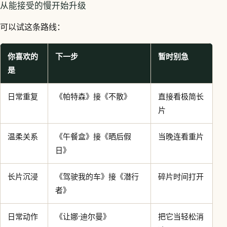
从能接受的慢开始升级
可以试这条路线：
你喜欢的
下一步
暂时别急
是
日常重复
《帕特森》接《不散》
直接看极简长
片
温柔关系
《午餐盒》接《晒后假
当晚连看重片
日》
长片沉浸
《驾驶我的车》接《潜行
碎片时间打开
者》
日常动作
《让娜·迪尔曼》
把它当轻松消