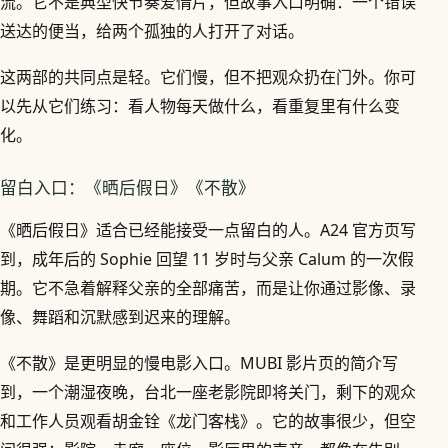
流。它不是典型快节奏爱情片，但故事入口明确：一个错误
送达的便当，给两个孤独的人打开了对话。
这两部的共同点是轻。它们慢，但不把观众扔在门外。你可
以先从它们练习：看人物每天做什么，看重复里有什么变
化。
留白入口：《晒后假日》《不散》
《晒后假日》适合已经能接受一点留白的人。A24 官方页写
到，成年后的 Sophie 回望 11 岁时与父亲 Calum 的一次假
期。它不急着解释父亲的全部痛苦，而是让你通过影像、录
像、舞蹈和沉默感到迟来的理解。
《不散》是更明显的慢电影入口。MUBI 影片页的简介写
到，一个潮湿夜晚，台北一座老影院即将关门，剩下的观众
和工作人员观看胡金铨《龙门客栈》。它的故事很少，但空