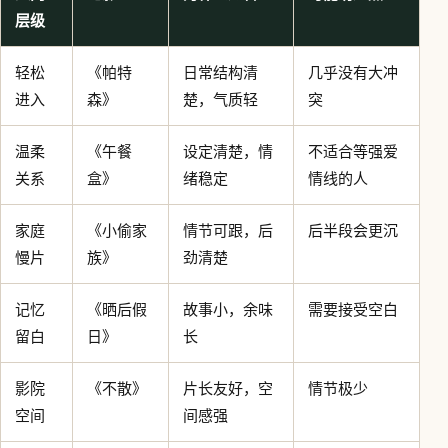
层级
轻松
《帕特
日常结构清
几乎没有大冲
进入
森》
楚，气质轻
突
温柔
《午餐
设定清楚，情
不适合等强爱
关系
盒》
绪稳定
情线的人
家庭
《小偷家
情节可跟，后
后半段会更沉
慢片
族》
劲清楚
记忆
《晒后假
故事小，余味
需要接受空白
留白
日》
长
影院
《不散》
片长友好，空
情节极少
空间
间感强