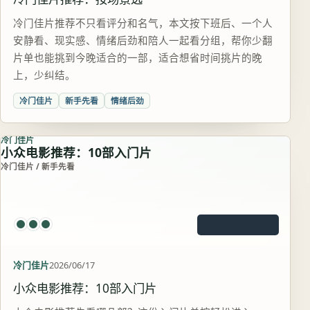
冷门佳片推荐不只看评分和名气，本文按下班后、一个人
安静看、现实感、情绪后劲和陪人一起看分组，帮你少翻
片单也能挑到今晚适合的一部，适合想省时间挑片的晚
上，少纠结。
冷门佳片
新手先看
情绪后劲
冷门佳片
小众电影推荐：10部入门片
冷门佳片 / 新手先看
冷门佳片
2026/06/17
小众电影推荐：10部入门片