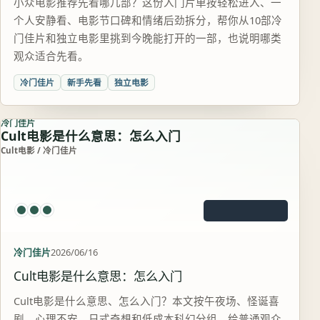
小众电影推荐先看哪几部？这份入门片单按轻松进入、一
个人安静看、电影节口碑和情绪后劲拆分，帮你从10部冷
门佳片和独立电影里挑到今晚能打开的一部，也说明哪类
观众适合先看。
冷门佳片
新手先看
独立电影
冷门佳片
Cult电影是什么意思：怎么入门
Cult电影 / 冷门佳片
冷门佳片
2026/06/16
Cult电影是什么意思：怎么入门
Cult电影是什么意思、怎么入门？本文按午夜场、怪诞喜
剧、心理不安、日式奇想和低成本科幻分组，给普通观众