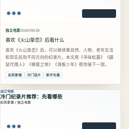
独立电影
2026/06/28
喜欢《火山挚恋》后看什么
喜欢《火山挚恋》后，可以继续看自然、人物、老年生活
和现实后劲不同方向的纪录片。本文用《寻味松露》《鼹
鼠代理人》《蜂蜜之地》《滑板少年》帮你接下一部。
纪实影像
冷门佳片
新手先看
独立电影
冷门纪录片推荐：先看哪些
纪实影像 / 独立电影