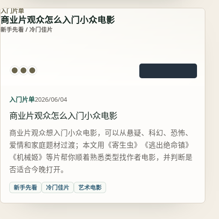
入门片单
商业片观众怎么入门小众电影
新手先看 / 冷门佳片
入门片单
2026/06/04
商业片观众怎么入门小众电影
商业片观众想入门小众电影，可以从悬疑、科幻、恐怖、
爱情和家庭题材过渡；本文用《寄生虫》《逃出绝命镇》
《机械姬》等片帮你顺着熟悉类型找作者电影，并判断是
否适合今晚打开。
新手先看
冷门佳片
艺术电影