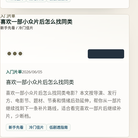
入门片单
喜欢一部小众片后怎么找同类
新手先看 / 冷门佳片
入门片单
2026/06/05
喜欢一部小众片后怎么找同类
喜欢一部小众片后怎么找同类电影？本文按导演、发行
方、电影节、题材、节奏和情绪后劲延伸，帮你从一部片
继续找到下一条补片路线，适合看完喜欢一部片后继续补
片，少断档。
新手先看
冷门佳片
低剧透指南