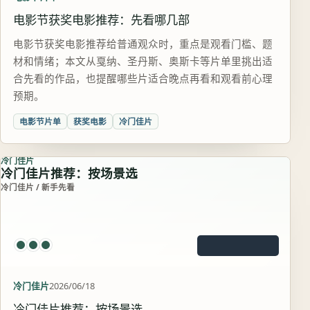
电影节获奖电影推荐：先看哪几部
电影节获奖电影推荐给普通观众时，重点是观看门槛、题
材和情绪；本文从戛纳、圣丹斯、奥斯卡等片单里挑出适
合先看的作品，也提醒哪些片适合晚点再看和观看前心理
预期。
电影节片单
获奖电影
冷门佳片
冷门佳片
冷门佳片推荐：按场景选
冷门佳片 / 新手先看
冷门佳片
2026/06/18
冷门佳片推荐：按场景选