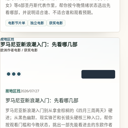
女》等6部圣丹斯代表作里，帮你按今晚情绪状态选出先
看哪部，并说明适合谁、不适合谁和观看预期。
电影节片单
独立电影
获奖电影
按地区找
罗马尼亚新浪潮入门：先看哪几部
欧洲作者电影 / 获奖电影
按地区找
2026/07/27
罗马尼亚新浪潮入门：先看哪几部
罗马尼亚新浪潮入门别从拿金棕榈的《四月三周两天》硬
进；从黑色幽默、现实锋芒和长镜头硬核三种入口，帮你
按观看门槛和今晚状态，挑出一部先能看进去的东欧作者