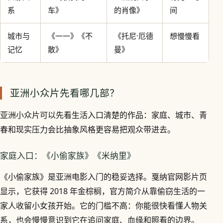
系
车》
的肖像》
间
城市与
《一一》《不
《托尼·厄德
想慢慢看
记忆
散》
曼》
亚洲小众片先看哪几部？
亚洲小众片可以先看生活入口清楚的作品：家庭、城市、青
春和现实压力会比抽象风格更容易把观众带进去。
家庭入口：《小偷家族》《米纳里》
《小偷家族》是亚洲电影入门的稳妥选择。戛纳官网影片页
显示，它获得 2018 年金棕榈，官方简介从靠偷窃生活的一
家人收留小女孩开始。它的门槛不高：你能很快看懂人物关
系，也会慢慢意识到它在追问家庭、血缘和照看的边界。