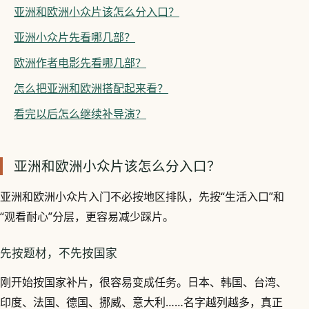
亚洲和欧洲小众片该怎么分入口？
亚洲小众片先看哪几部？
欧洲作者电影先看哪几部？
怎么把亚洲和欧洲搭配起来看？
看完以后怎么继续补导演？
亚洲和欧洲小众片该怎么分入口？
亚洲和欧洲小众片入门不必按地区排队，先按“生活入口”和
“观看耐心”分层，更容易减少踩片。
先按题材，不先按国家
刚开始按国家补片，很容易变成任务。日本、韩国、台湾、
印度、法国、德国、挪威、意大利……名字越列越多，真正