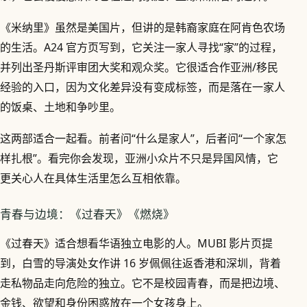
《米纳里》虽然是美国片，但讲的是韩裔家庭在阿肯色农场
的生活。A24 官方页写到，它关注一家人寻找“家”的过程，
并列出圣丹斯评审团大奖和观众奖。它很适合作亚洲/移民
经验的入口，因为文化差异没有变成标签，而是落在一家人
的饭桌、土地和争吵里。
这两部适合一起看。前者问“什么是家人”，后者问“一个家怎
样扎根”。看完你会发现，亚洲小众片不只是异国风情，它
更关心人在具体生活里怎么互相依靠。
青春与边境：《过春天》《燃烧》
《过春天》适合想看华语独立电影的人。MUBI 影片页提
到，白雪的导演处女作讲 16 岁佩佩往返香港和深圳，背着
走私物品走向危险的独立。它不是校园青春，而是把边境、
金钱、欲望和身份困惑放在一个女孩身上。