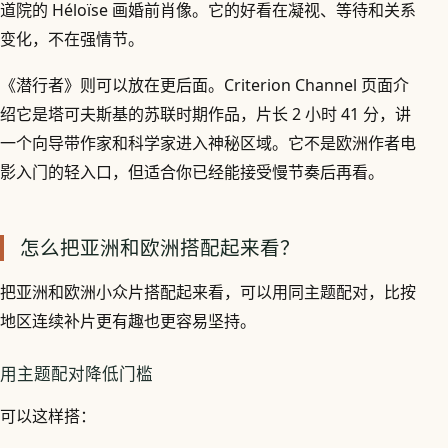
道院的 Héloïse 画婚前肖像。它的好看在凝视、等待和关系
变化，不在强情节。
《潜行者》则可以放在更后面。Criterion Channel 页面介
绍它是塔可夫斯基的苏联时期作品，片长 2 小时 41 分，讲
一个向导带作家和科学家进入神秘区域。它不是欧洲作者电
影入门的轻入口，但适合你已经能接受慢节奏后再看。
怎么把亚洲和欧洲搭配起来看？
把亚洲和欧洲小众片搭配起来看，可以用同主题配对，比按
地区连续补片更有趣也更容易坚持。
用主题配对降低门槛
可以这样搭：