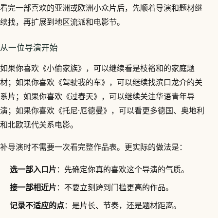
看完一部喜欢的亚洲或欧洲小众片后，先顺着导演和题材继
续找，再扩展到地区流派和电影节。
从一位导演开始
如果你喜欢《小偷家族》，可以继续看是枝裕和的家庭题
材；如果你喜欢《驾驶我的车》，可以继续找滨口龙介的关
系片；如果你喜欢《过春天》，可以继续关注华语青年导
演；如果你喜欢《托尼·厄德曼》，可以看更多德国、奥地利
和北欧现代关系电影。
补导演时不需要一次看完整作品表。更实际的做法是：
选一部入口片
：先确定你真的喜欢这个导演的气质。
接一部相近片
：不要立刻跨到门槛更高的作品。
记录不适应的点
：是片长、节奏，还是题材距离。