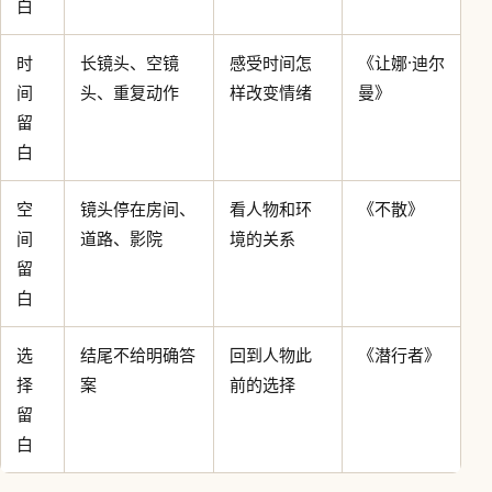
白
时
长镜头、空镜
感受时间怎
《让娜·迪尔
间
头、重复动作
样改变情绪
曼》
留
白
空
镜头停在房间、
看人物和环
《不散》
间
道路、影院
境的关系
留
白
选
结尾不给明确答
回到人物此
《潜行者》
择
案
前的选择
留
白