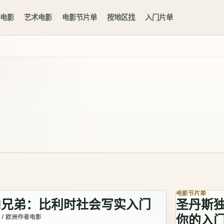
电影
艺术电影
电影节片单
按地区找
入门片单
找
电影节片单
内兄弟：比利时社会写实入门
圣丹斯
你的入
 / 欧洲作者电影