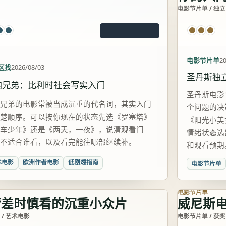
电影节片单 / 独
电影节片单
20
区找
2026/08/03
圣丹斯独
内兄弟：比利时社会写实入门
圣丹斯电影
内兄弟的电影常被当成沉重的代名词，其实入门
个问题的决
清楚顺序。可以按你现在的状态先选《罗塞塔》
《阳光小美
单车少年》还是《两天，一夜》，说清观看门
情绪状态选
、不适合谁看，以及看完能往哪部继续补。
和观看预期
术电影
欧洲作者电影
低剧透指南
电影节片单
单
电影节片单
情差时慎看的沉重小众片
威尼斯
 / 艺术电影
电影节片单 / 获