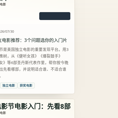
立电影
26/07/30
立电影推荐：3个问题选你的入门片
节是美国独立电影的重要发现平台。用3
策树，从《健听女孩》《爆裂鼓手》
女》等6部圣丹斯代表作里，帮你按今晚
出先看哪部，并说明适合谁、不适合谁
。
独立电影
获奖电影
电影节电影入门：先看8部
奖电影